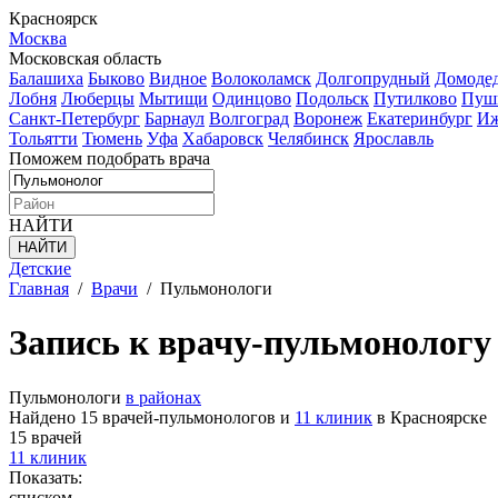
Красноярск
Москва
Московская область
Балашиха
Быково
Видное
Волоколамск
Долгопрудный
Домоде
Лобня
Люберцы
Мытищи
Одинцово
Подольск
Путилково
Пуш
Санкт-Петербург
Барнаул
Волгоград
Воронеж
Екатеринбург
Иж
Тольятти
Тюмень
Уфа
Хабаровск
Челябинск
Ярославль
Поможем подобрать врача
НАЙТИ
Детские
Главная
/
Врачи
/
Пульмонологи
Запись к врачу-пульмонологу
Пульмонологи
в районах
Найдено 15 врачей-пульмонологов и
11 клиник
в Красноярске
15 врачей
11 клиник
Показать:
списком