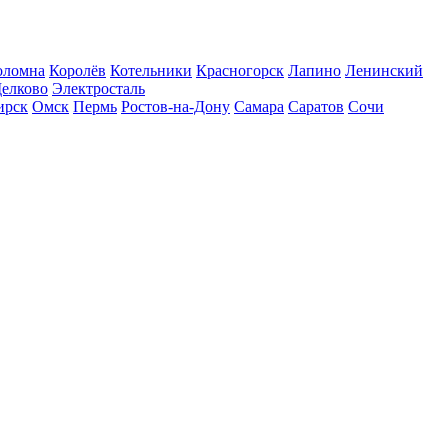
оломна
Королёв
Котельники
Красногорск
Лапино
Ленинский
елково
Электросталь
ирск
Омск
Пермь
Ростов-на-Дону
Самара
Саратов
Сочи