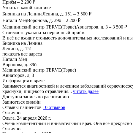
Приём
–
2 200 ₽
Узнать в какой клинике
Бионика на Ленина
Ленина, д. 151
–
3 500 ₽
Натали Мед
Воронова, д. 39б
–
2 200 ₽
Медицинский центр TERVE(Тэрве)
Авиаторов, д. 3
–
3 500 ₽
Стоимость указана за первичный приём.
В неё не входит стоимость дополнительных исследований и вые
Бионика на Ленина
Ленина, д. 151
показать все адреса
Натали Мед
Воронова, д. 39б
Медицинский центр TERVE(Тэрве)
Авиаторов, д. 3
Информация о враче
Занимается диагностикой и лечением заболеваний сердечносос
краснухи, пищевого отравления...
читать далее
Доступна запись по расписанию
Записаться онлайн
Отзывы пациентов
10 отзывов
Отлично
Ольга, 24 апреля 2026 г.
Очень компетентный и внимательный врач. Она все прекрасно на
Отлично