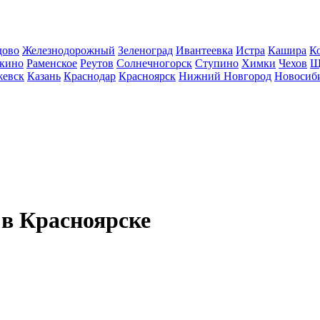
дово
Железнодорожный
Зеленоград
Ивантеевка
Истра
Кашира
К
кино
Раменское
Реутов
Солнечногорск
Ступино
Химки
Чехов
Щ
евск
Казань
Краснодар
Красноярск
Нижний Новгород
Новосиб
 в Красноярске