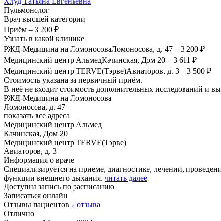
Хлуд
Татьяна Евгеньевна
Пульмонолог
Врач высшей категории
Приём
–
3 200 ₽
Узнать в какой клинике
РЖД-Медицина на Ломоносова
Ломоносова, д. 47
–
3 200 ₽
Медицинский центр Альмед
Качинская, Дом 20
–
3 611 ₽
Медицинский центр TERVE(Тэрве)
Авиаторов, д. 3
–
3 500 ₽
Стоимость указана за первичный приём.
В неё не входит стоимость дополнительных исследований и вые
РЖД-Медицина на Ломоносова
Ломоносова, д. 47
показать все адреса
Медицинский центр Альмед
Качинская, Дом 20
Медицинский центр TERVE(Тэрве)
Авиаторов, д. 3
Информация о враче
Специализируется на приеме, диагностике, лечении, проведен
функции внешнего дыхания.
читать далее
Доступна запись по расписанию
Записаться онлайн
Отзывы пациентов
2 отзыва
Отлично