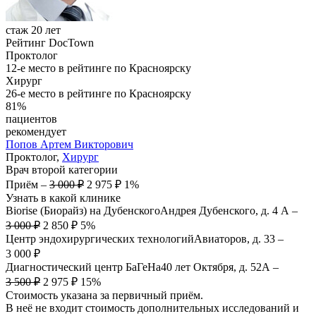
стаж 20 лет
Рейтинг DocTown
Проктолог
12-е место в рейтинге по Красноярску
Хирург
26-е место в рейтинге по Красноярску
81%
пациентов
рекомендует
Попов
Артем Викторович
Проктолог,
Хирург
Врач второй категории
Приём
–
3 000 ₽
2 975 ₽
1%
Узнать в какой клинике
Biorise (Биорайз) на Дубенского
Андрея Дубенского, д. 4 А
–
3 000 ₽
2 850 ₽
5%
Центр эндохирургических технологий
Авиаторов, д. 33
–
3 000 ₽
Диагностический центр БаГеНа
40 лет Октября, д. 52А
–
3 500 ₽
2 975 ₽
15%
Стоимость указана за первичный приём.
В неё не входит стоимость дополнительных исследований и