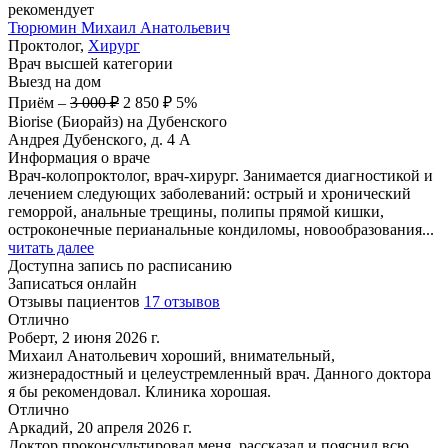
рекомендует
Тюрюмин
Михаил Анатольевич
Проктолог,
Хирург
Врач высшей категории
Выезд на дом
Приём
–
3 000 ₽
2 850 ₽
5%
Biorise (Биорайз) на Дубенского
Андрея Дубенского, д. 4 А
Информация о враче
Врач-колопроктолог, врач-хирург. Занимается диагностикой и
лечением следующих заболеваний: острый и хронический
геморрой, анальные трещины, полипы прямой кишки,
остроконечные перианальные кондиломы, новообразования...
читать далее
Доступна запись по расписанию
Записаться онлайн
Отзывы пациентов
17 отзывов
Отлично
Роберт, 2 июня 2026 г.
Михаил Анатольевич хороший, внимательный,
жизнерадостный и целеустремленный врач. Данного доктора
я бы рекомендовал. Клиника хорошая.
Отлично
Аркадий, 20 апреля 2026 г.
Доктор проконсультировал меня, рассказал и пояснил всю