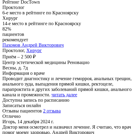
Рейтинг DocTown
Проктолог
6-е место в рейтинге по Красноярску
Хирург
14-е место в рейтинге по Красноярску
82%
пациентов
рекомендует
Пахомов
Андрей Викторович
Проктолог,
Хирург
Приём
–
2 500 ₽
Центр эстетической медицины Реновацио
Весны, д. 7д
Информация о враче
Проводит диагностику и лечение геморроя, анальных трещин,
анального зуда, выпадения прямой кишки, ректоцеле,
парапроктита и других заболеваний прямой кишки, анального
канала и промежности.
читать далее
Доступна запись по расписанию
Записаться онлайн
Отзывы пациентов
2 отзыва
Отлично
Игорь, 14 декабря 2024 г.
Доктор меня осмотрел и назначил лечение. Я считаю, что врач
помог моему здоровью. Андрей Викторович