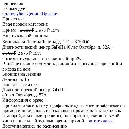
пациентов
рекомендует
Стародубов
Денис Юрьевич
Проктолог
Врач первой категории
Приём
–
3 500 ₽
2 975 ₽
15%
Узнать в какой клинике
Бионика на Ленина
Ленина, д. 151
–
3 500 ₽
Диагностический центр БаГеНа
40 лет Октября, д. 52А
–
3 500 ₽
2 975 ₽
15%
Стоимость указана за первичный приём.
В неё не входит стоимость дополнительных исследований и
выезда на дом.
Бионика на Ленина
Ленина, д. 151
показать все адреса
Диагностический центр БаГеНа
40 лет Октября, д. 52А
Информация о враче
Проводит диагностику, профилактику и лечение заболеваний
прямой кишки, анального канала и промежности, таких как
геморрой, анальные трещины, парапроктит, свищи прямой
кишки, анальный зуд, выпадение прямой...
читать далее
Доступна запись по расписанию